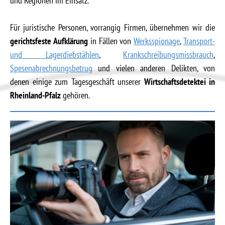
und Regionen im Einsatz.
Für juristische Personen, vorrangig Firmen, übernehmen wir die
gerichtsfeste Aufklärung
in Fällen von
Werksspionage
,
Transport-
und Lagerdiebstählen
,
Krankschreibungsmissbrauch
,
Spesenabrechnungsbetrug
und vielen anderen Delikten, von
denen einige zum Tagesgeschäft unserer
Wirtschaftsdetektei in
Rheinland-Pfalz
gehören.