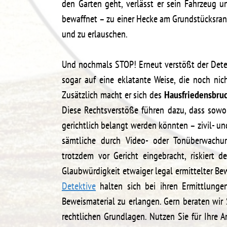
den Garten geht, verlässt er sein Fahrzeug 
bewaffnet – zu einer Hecke am Grundstücksrand
und zu erlauschen.
Und nochmals STOP! Erneut verstößt der Detek
sogar auf eine eklatante Weise, die noch nich
Zusätzlich macht er sich des
Hausfriedensbru
Diese Rechtsverstöße führen dazu, dass sowo
gerichtlich belangt werden könnten – zivil- un
sämtliche durch Video- oder Tonüberwachun
trotzdem vor Gericht eingebracht, riskiert d
Glaubwürdigkeit etwaiger legal ermittelter Bew
Detektive
halten sich bei ihren Ermittlungen
Beweismaterial zu erlangen. Gern beraten wi
rechtlichen Grundlagen. Nutzen Sie für Ihre 