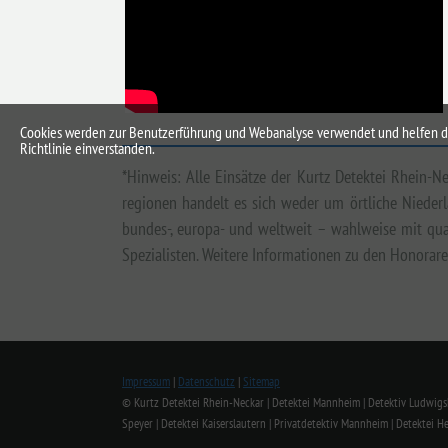
Cookies werden zur Benutzerführung und Webanalyse verwendet und helfen dabe
Richtlinie einverstanden.
*Hinweis: Alle Einsätze der Kurtz Detektei Rhein
regionen handelt es sich weder um örtliche Niederl
bundes-, europa- und weltweit – wahlweise mit qua
Spezialisten. Weitere Informationen zu den Honorar
Impressum
|
Datenschutz
|
Sitemap
© Kurtz Detektei Rhein-Neckar | Detektei Mannheim | Detektiv Ludwigsha
Speyer | Detektei Kaiserslautern | Privatdetektiv Mannheim | Detektei H