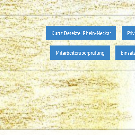
Kurtz Detektei Rhein-Neckar
Pri
Mitarbeiterüberprüfung
Einsat