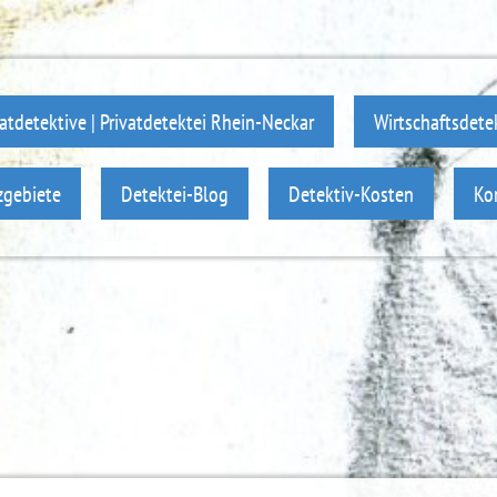
vatdetektive | Privatdetektei Rhein-Neckar
Wirtschaftsdete
zgebiete
Detektei-Blog
Detektiv-Kosten
Ko