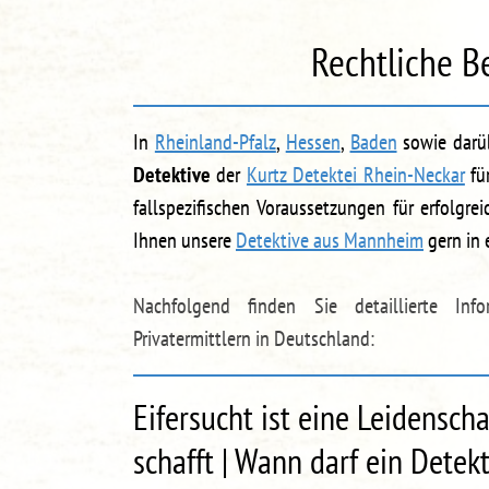
Rechtliche B
In
Rheinland-Pfalz
,
Hessen
,
Baden
sowie darü
Detektive
der
Kurtz Detektei Rhein-Neckar
für
fallspezifischen Voraussetzungen für erfolgre
Ihnen unsere
Detektive aus Mannheim
gern in 
Nachfolgend finden Sie detaillierte In
Privatermittlern in Deutschland:
Eifersucht ist eine Leidenscha
schafft | Wann darf ein Detek