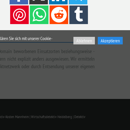
ären Sie sich mit unserer Cookie-
Ablehnen
Akzeptieren
 Domain beworbenen Einsatzorten beziehungsweise -
rn nicht explizit anders ausgewiesen. Wir ermitteln
taktnetzwerk oder durch Entsendung unserer eigenen
ktiv-Kosten Mannheim | Wirtschaftsdetektiv Heidelberg | Detektiv